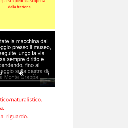
 passi a piedi alla scoperta 
della frazione.
stico/naturalistico.
a,
al riguardo.